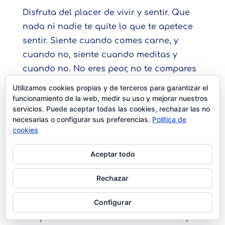
Disfruta del placer de vivir y sentir. Que
nada ni nadie te quite lo que te apetece
sentir. Siente cuando comes carne, y
cuando no, siente cuando meditas y
cuando no. No eres peor, no te compares
con otros, no te culpes si tu personaje no
Utilizamos cookies propias y de terceros para garantizar el
es tan espiritual como el personaje de los
funcionamiento de la web, medir su uso y mejorar nuestros
servicios. Puede aceptar todas las cookies, rechazar las no
demás. Pero si sientes culpa, pues
necesarias o configurar sus preferencias.
Política de
siéntela, mírala de frente para darte
cookies
cuenta que no es de tu esencia, si no que
la tienes en tu mente, no en ti.
Aceptar todo
Siente la vida pero despréndete del sufrir,
Rechazar
siente el dolor pero no te aferres a él. Tu
Configurar
esencia solo quiere sentirlo, no llevárselo,
no quedarse con el. Del mismo modo que