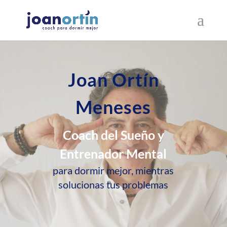
Joan Ortín
Meneses
Coach del Sueño y
Entrenador Mental
para dormir mejor, mientras
solucionas tus problemas