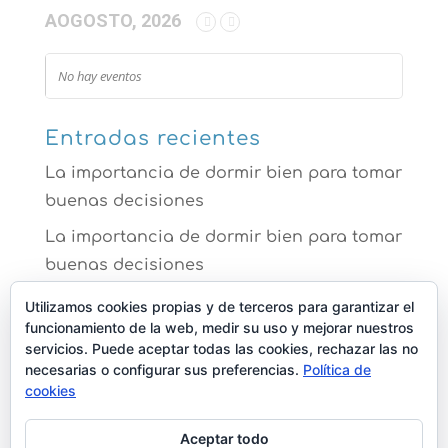
AOGOSTO, 2026
No hay eventos
Entradas recientes
La importancia de dormir bien para tomar
buenas decisiones
La importancia de dormir bien para tomar
buenas decisiones
La ansiedad te impide dormir mejor
Utilizamos cookies propias y de terceros para garantizar el
funcionamiento de la web, medir su uso y mejorar nuestros
Comer bien para dormir mejor
servicios. Puede aceptar todas las cookies, rechazar las no
necesarias o configurar sus preferencias.
Política de
Los efectos de no dormir que no sabías
cookies
que ya padecías
Aceptar todo