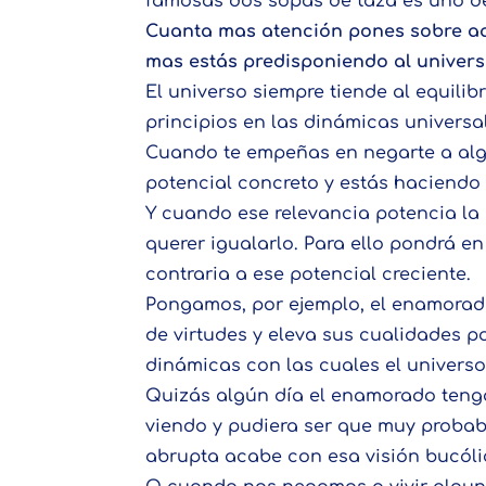
famosas dos sopas de taza es uno de
Cuanta mas atención pones sobre aq
mas estás predisponiendo al univers
El universo siempre tiende al equili
principios en las dinámicas universa
Cuando te empeñas en negarte a algo
potencial concreto y estás haciendo 
Y cuando ese relevancia potencia la 
querer igualarlo. Para ello pondrá e
contraria a ese potencial creciente.
Pongamos, por ejemplo, el enamorad
de virtudes y eleva sus cualidades p
dinámicas con las cuales el universo
Quizás algún día el enamorado tenga
viendo y pudiera ser que muy proba
abrupta acabe con esa visión bucóli