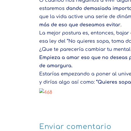
O cuando nos negamos a vivir algun
estaremos
dando demasiada importan
que la vida active una serie de diná
más de eso que deseamos evitar
.
La mejor postura es, entonces, bajar
esa ley del “No quieres sopa, toma do
¿Que te parecería cambiar tu mental
Empieza a amar eso que no deseas pa
de amargura.
Estarías empezando a poner al univer
y dirías algo así como:
“Quieres sopa
Enviar comentario