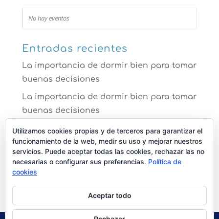
No hay eventos
Entradas recientes
La importancia de dormir bien para tomar
buenas decisiones
La importancia de dormir bien para tomar
buenas decisiones
La ansiedad te impide dormir mejor
Utilizamos cookies propias y de terceros para garantizar el
funcionamiento de la web, medir su uso y mejorar nuestros
Comer bien para dormir mejor
servicios. Puede aceptar todas las cookies, rechazar las no
necesarias o configurar sus preferencias.
Política de
Los efectos de no dormir que no sabías
cookies
que ya padecías
Aceptar todo
Rechazar