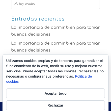
No hay eventos
Entradas recientes
La importancia de dormir bien para tomar
buenas decisiones
La importancia de dormir bien para tomar
buenas decisiones
La ansiedad te impide dormir mejor
Utilizamos cookies propias y de terceros para garantizar el
funcionamiento de la web, medir su uso y mejorar nuestros
Comer bien para dormir mejor
servicios. Puede aceptar todas las cookies, rechazar las no
necesarias o configurar sus preferencias.
Política de
Los efectos de no dormir que no sabías
cookies
que ya padecías
Aceptar todo
Rechazar
POLÍTICA DE PRIVACIDAD | AVISO LEGAL |