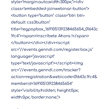
style="margin:auto;width:300px;"><div
class="embedded-joinwebinar-button">
<button type="button" class="btn btn-
default css3button"
title="regpopbox_169105139238465654_01643c
1fc4"><span>Inscríbete Ahora !</span>
</button></div></div><script
src="//events.genndi.com/register.box.js"
language="javascript"
type="text/javascript"></script><img
src="//events.genndi.com/tracker?
action=registration&webicode=01643c1fc4&
memberid=169105139238465654"
style="visibility:hidden; height:0px;
width:0px; border:none;">