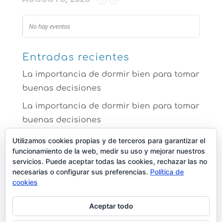
No hay eventos
Entradas recientes
La importancia de dormir bien para tomar
buenas decisiones
La importancia de dormir bien para tomar
buenas decisiones
La ansiedad te impide dormir mejor
Utilizamos cookies propias y de terceros para garantizar el
funcionamiento de la web, medir su uso y mejorar nuestros
Comer bien para dormir mejor
servicios. Puede aceptar todas las cookies, rechazar las no
necesarias o configurar sus preferencias.
Política de
Los efectos de no dormir que no sabías
cookies
que ya padecías
Aceptar todo